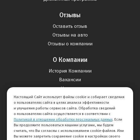
Отзывы
Оставить отзыв
Отзывы на авто
Отзывы о компании
О Компании
История Компании
Вакансии
Новости
Настоящий Сайт использует файлы cookie и собирает сведения
о пользователях сайта в целях анализа эффективности
Карта сайта
и улучшения работы сервисов сайта. Обработка сведений
о пользователях сайта осуществляется в соответствии с
Политикой в отношении обработки персональных данных
. Если
Контакты
Вы продолжите пользоваться нашими услугами, мы будем
считать, что Вы согласны с использованием cookie-файлов. Или
Вы можете запретить сохранение cookie в настройках своего
+7 495 234-33-66