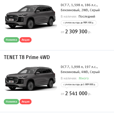
DCT 7, 1,598 л, 186 л.с.,
Бензиновый, 2WD, Серый
Последний
В наличии:
с учетом выгоды до
989 700
р.
2 309 300
от
р.
Новинка
Акция
TENET T8 Prime 4WD
DCT 7, 1,998 л, 197 л.с.,
Бензиновый, 4WD, Серый
Много
В наличии:
с учетом выгоды до
1 089 000
р.
2 541 000
от
р.
Новинка
Акция