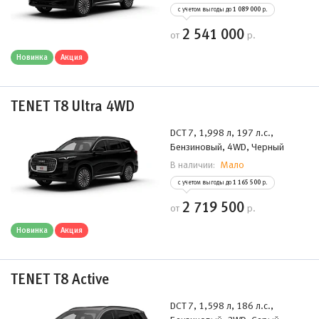
с учетом выгоды до
1 089 000
р.
2 541 000
от
р.
Новинка
Акция
TENET T8 Ultra 4WD
DCT 7, 1,998 л, 197 л.с.,
Бензиновый, 4WD, Черный
Мало
В наличии:
с учетом выгоды до
1 165 500
р.
2 719 500
от
р.
Новинка
Акция
TENET T8 Active
DCT 7, 1,598 л, 186 л.с.,