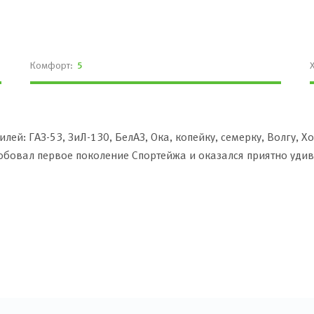
Комфорт:
5
лей: ГАЗ-53, ЗиЛ-130, БелАЗ, Ока, копейку, семерку, Волгу, Хо
обовал первое поколение Спортейжа и оказался приятно удивл
 это круто! После тест-драйва на Kia K5 я понял, что он не ус
— это мерс, но K5 — прекрасная машина! Великолепный внеш
, надежность, проверенная временем.