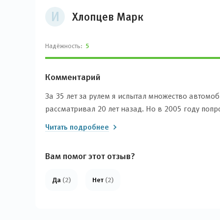
И
Хлопцев Марк
Надёжность:
5
Комментарий
За 35 лет за рулем я испытал множество автомоби
рассматривал 20 лет назад. Но в 2005 году попр
солярисы... И сейчас могу сказать, что корейцы —
Читать подробнее
Hyundai Sonata, даже Mercedes E200. Да, мерс 
систем безопасности и электронных помощников
Вам помог этот отзыв?
Да
(2)
Нет
(2)