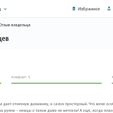
д
Избранное
Отзыв владельца
цев
Комфорт:
5
ра дает отличную динамику, а салон просторный. Что меня ос
за рулем – немцы о таком даже не мечтали! А ещё, когда пов