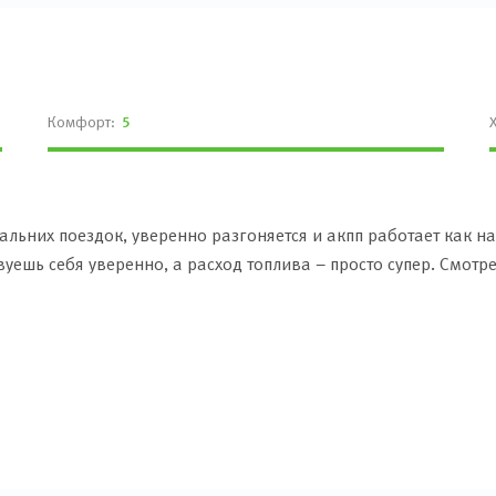
Комфорт:
5
дальних поездок, уверенно разгоняется и акпп работает как н
вуешь себя уверенно, а расход топлива – просто супер. Смотр
Багажник не ржавеет, все в порядке. Пожалел, что не купил са
этот автомобиль – прям для таких дел. Про оптиму тоже ходили