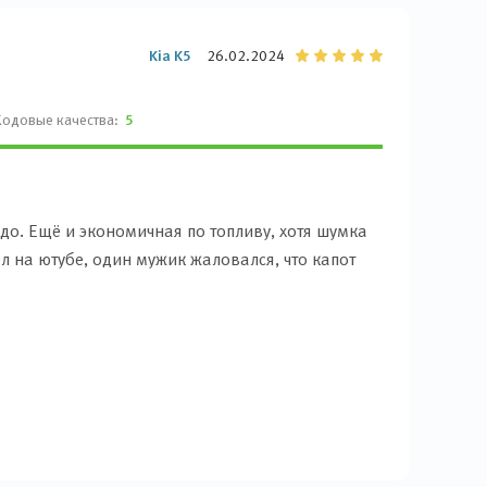
Kia K5
26.02.2024
Ходовые качества:
5
адо. Ещё и экономичная по топливу, хотя шумка
ел на ютубе, один мужик жаловался, что капот
м и не езжу, чтобы точно оценить. Знаете,
 слухи, что не очень, но зря всему веришь. Я