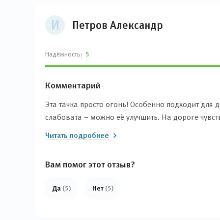
И
Петров Александр
Надёжность:
5
Комментарий
Эта тачка просто огонь! Особенно подходит для 
слабовата – можно её улучшить. На дороге чувст
при 140 поднимается, но у меня такого не было. 
Читать подробнее
говорят, что авто для такси нужна надежность, а 
говорю по своему опыту – это авто отличное!
Вам помог этот отзыв?
Да
(5)
Нет
(5)