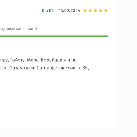
Kia K5
26.02.2024
Ходовые качества:
5
нду, Тойоту, Мерс. Корейцев я и не
ен. Затем были Санта-фе классик, ix-35,
тупает конкурентам — Toyota Camry, Ford Mondeo,
ний вид, комфортный салон, полный набор