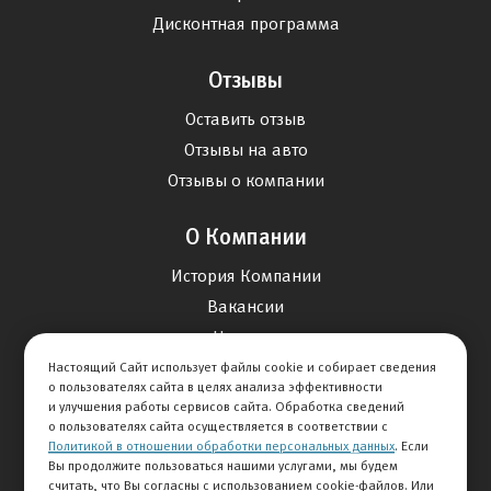
Дисконтная программа
Отзывы
Оставить отзыв
Отзывы на авто
Отзывы о компании
О Компании
История Компании
Вакансии
Новости
Настоящий Сайт использует файлы cookie и собирает сведения
о пользователях сайта в целях анализа эффективности
Карта сайта
и улучшения работы сервисов сайта. Обработка сведений
о пользователях сайта осуществляется в соответствии с
Политикой в отношении обработки персональных данных
. Если
Контакты
Вы продолжите пользоваться нашими услугами, мы будем
считать, что Вы согласны с использованием cookie-файлов. Или