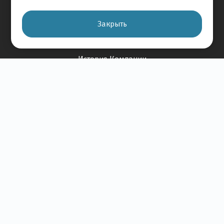
Отзывы на авто
Отзывы о компании
Закрыть
О Компании
История Компании
Вакансии
Новости
Карта сайта
Контакты
+7 495 234-33-66
Клиентская служба
© 2026 АВТОМИР
Правовая информация