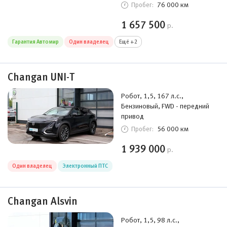
76 000 км
Пробег:
1 657 500
р.
Гарантия Автомир
Один владелец
Ещё +2
Changan UNI-T
Робот, 1,5, 167 л.с.,
Бензиновый, FWD - передний
привод
56 000 км
Пробег:
1 939 000
р.
Один владелец
Электронный ПТС
Changan Alsvin
Робот, 1,5, 98 л.с.,