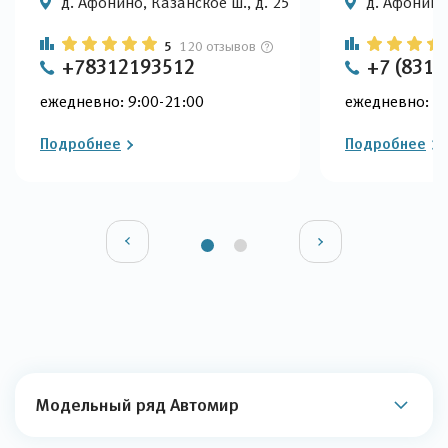
д. Афонино, Казанское ш., д. 25
д. Афонино,
5
120 отзывов
+78312193512
+7 (831)
ежедневно: 9:00-21:00
ежедневно: 9:
Подробнее
Подробнее
Модельный ряд Автомир