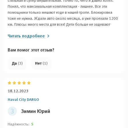
стильная и супер внушительная. Точно то, чего я давно хотел.
Понял, что максимальная комплектация - лишнее. Все эти
помощники только мешают езде в нашей тропе. Блокировка
тоже не нужна. Ждали авто около месяца, а уже проехали 1200
км. Плюсы: много места для всех! Дети больше не задевают
ногами передние сиденья. Удобный кожаный салон и пластик не
Читать подробнее
пачкается. Размеры немного меньше Прадика, но нет проблем
на дороге. Супер динамика, даже во время обкатки. Минусы:
высокий расход - 12-14 л/100 км в городе. Надеюсь, упадет до
Вам помог этот отзыв?
10-12. Багажник небольшой и высокая загрузка. Люк вызывает
некоторую тревогу. Неприятно, что в салоне мало кнопок и
Да
(3)
Нет
(1)
регуляторов для климата, но привыкаешь. Селектор передач -
неудобная крутилка. После ТО 0 добавлю больше деталей в
отзыв.
18.12.2023
Haval City DARGO
З
Зимин Юрий
Надёжность:
5