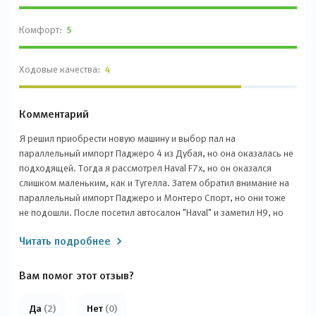
Комфорт:
5
Ходовые качества:
4
Комментарий
Я решил приобрести новую машину и выбор пал на
параллельный импорт Паджеро 4 из Дубая, но она оказалась не
подходящей. Тогда я рассмотрел Haval F7x, но он оказался
слишком маленьким, как и Тугелла. Затем обратил внимание на
параллельный импорт Паджеро и Монтеро Спорт, но они тоже
не подошли. После посетил автосалон "Haval" и заметил H9, но
его цена была завышенной, поэтому я обратил внимание на этот
Читать подробнее
забавный рыжий квадрат. Прокатился на нем и он мне очень
понравился. Мне предложили хорошую цену, учитывая трейд-ин
и скидки, и я сразу его приобрел. На данный момент заметил
Вам помог этот отзыв?
только один недостаток – тупой робот. Проехал около 205
километров, и машина мне очень нравится.
Да
(2)
Нет
(0)