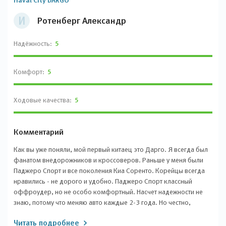
Haval City DARGO
И
Ротенберг Александр
Надёжность:
5
Комфорт:
5
Ходовые качества:
5
Комментарий
Как вы уже поняли, мой первый китаец это Дарго. Я всегда был
фанатом внедорожников и кроссоверов. Раньше у меня были
Паджеро Спорт и все поколения Киа Соренто. Корейцы всегда
нравились - не дорого и удобно. Паджеро Спорт классный
оффроудер, но не особо комфортный. Насчет надежности не
знаю, потому что меняю авто каждые 2-3 года. Но честно,
надежность для меня не так важна, ведь всегда есть гарантия.
Читать подробнее
Взял Дарго в обмен на Соренто-4. Ездил на Соренто полтора