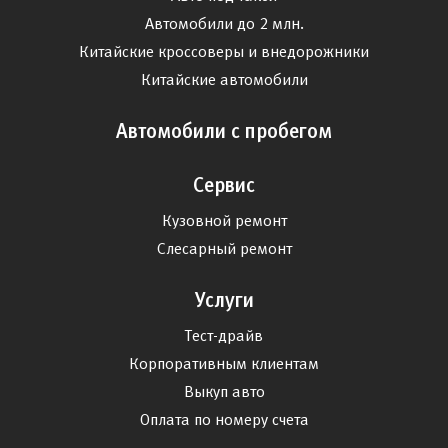
когда нажимаешь газ и тебя немного прикладывает к сиденью.
Автомобили до 2 млн.
Чувство мощи под капотом очень приятное. Шумоизоляция
лучше, чем у Соренто. Управляемость ближе к внедорожникам.
Китайские кроссоверы и внедорожники
Немного напоминает Киа Мохав. Едет плотно, к покупке
Китайские автомобили
рекомендую!
Автомобили с пробегом
Сервис
Кузовной ремонт
Слесарный ремонт
Услуги
Тест-драйв
Корпоративным клиентам
Выкуп авто
Оплата по номеру счета